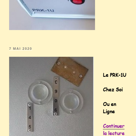
7 MAI 2020
Le PRK-1U
Chez Soi
Ou en
Ligne
Continuer
la lecture