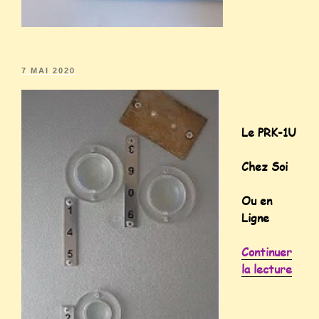
7 MAI 2020
Le PRK-1U
Chez Soi
Ou en
Ligne
Continuer
la lecture