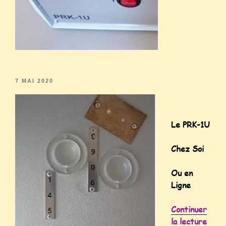
7 MAI 2020
Le PRK-1U
Chez Soi
Ou en
Ligne
Continuer
la lecture