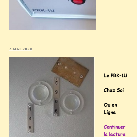
7 MAI 2020
Le PRK-1U
Chez Soi
Ou en
Ligne
Continuer
la lecture