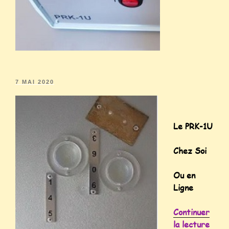
7 MAI 2020
Le PRK-1U
Chez Soi
Ou en
Ligne
Continuer
la lecture