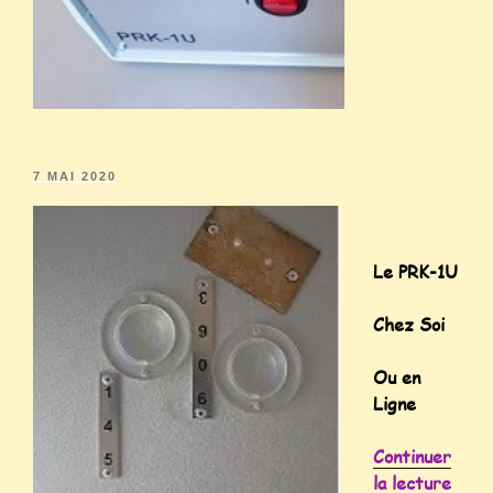
7 MAI 2020
Le PRK-1U
Chez Soi
Ou en
Ligne
Continuer
la lecture