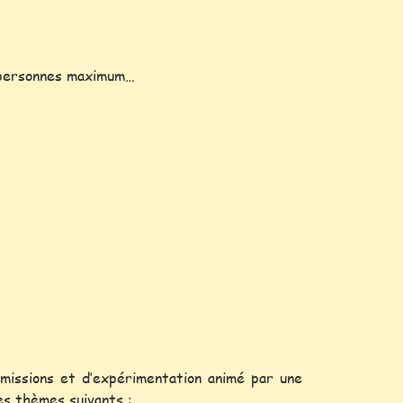
25 personnes maximum…
smissions et d’expérimentation animé par une
es thèmes suivants :