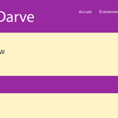
Accueil
Événemen
ew